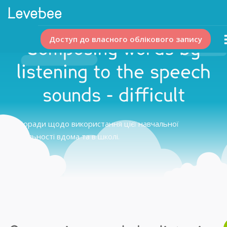
Доступ до власного облікового запису
Composing words by
listening to the speech
sounds - difficult
Поради щодо використання цієї навчальної
діяльності вдома та в школі.