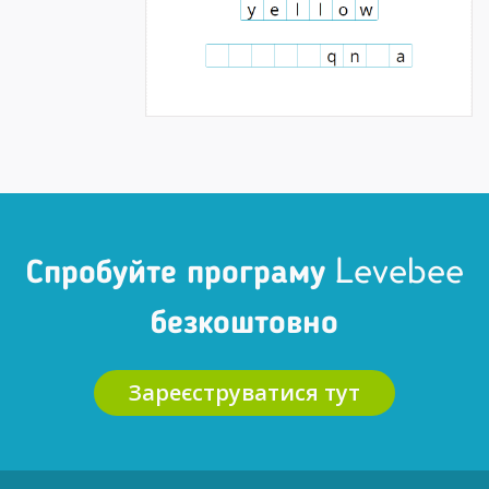
Спробуйте програму Levebee
безкоштовно
Зареєструватися тут