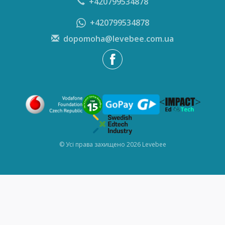
+420799534878
+420799534878
dopomoha@levebee.com.ua
© Усі права захищено 2026 Levebee